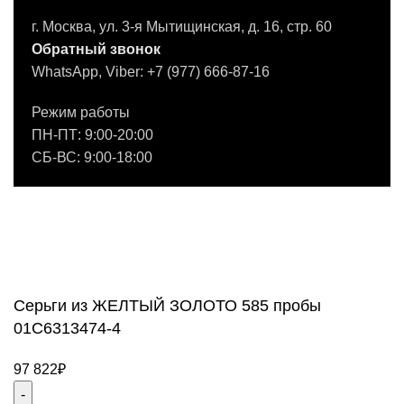
г. Москва, ул. 3-я Мытищинская, д. 16, стр. 60
Обратный звонок
WhatsApp, Viber: +7 (977) 666-87-16
Режим работы
ПН-ПТ: 9:00-20:00
СБ-ВС: 9:00-18:00
2011 - 2026 © Goldach.ru — интернет-магазин
ювелирных украшений
Создание и продвижение сайта -
Zhestkov.pro
Серьги из ЖЕЛТЫЙ ЗОЛОТО 585 пробы
01С6313474-4
97 822
₽