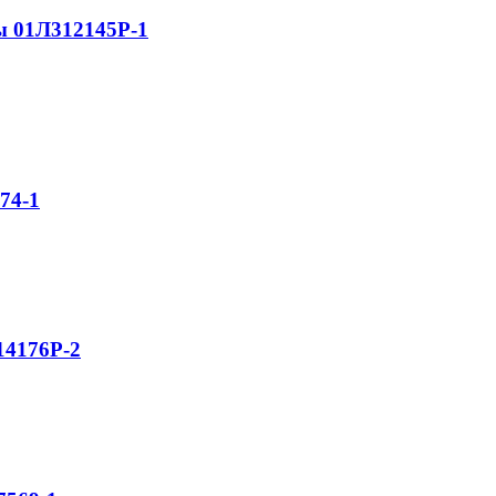
 01Л312145Р-1
74-1
4176Р-2