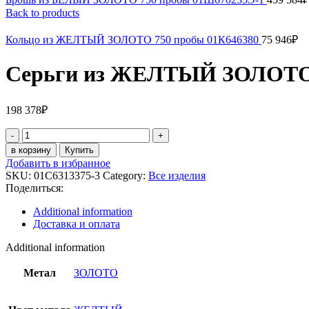
Back to products
Кольцо из ЖЕЛТЫЙ ЗОЛОТО 750 пробы 01К646380
75 946
₽
Серьги из ЖЕЛТЫЙ ЗОЛОТО 5
198 378
₽
Серьги
из
в корзину
Купить
ЖЕЛТЫЙ
Добавить в избранное
ЗОЛОТО
SKU:
01С6313375-3
Category:
Все изделия
585
Поделиться:
пробы
01С6313375-
Additional information
3
Доставка и оплата
quantity
Additional information
Метал
ЗОЛОТО