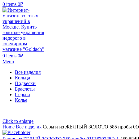
0
items
0
₽
0
items
0
₽
Menu
Все изделия
Кольца
Подвески
Браслеты
Серьги
Колье
Click to enlarge
Home
Все изделия
Серьги из ЖЕЛТЫЙ ЗОЛОТО 585 пробы 01
Брошь из БЕЛЫЙ ЗОЛОТО 750 пробы 01Ш670235Э-1
459 584
₽