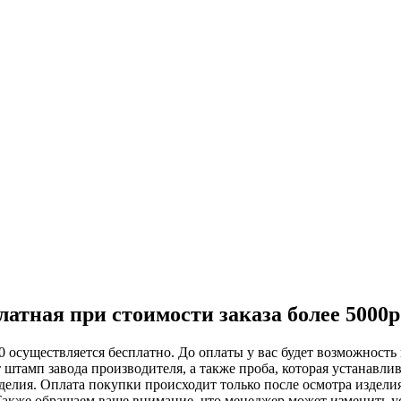
атная при стоимости заказа более 5000р
 осуществляется бесплатно. До оплаты у вас будет возможность 
 штамп завода производителя, а также проба, которая устанавли
елия. Оплата покупки происходит только после осмотра изделия.
акже обращаем ваше внимание, что менеджер может изменить усл