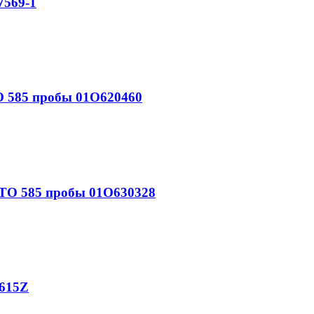
569-1
 585 пробы 01О620460
О 585 пробы 01О630328
615Z