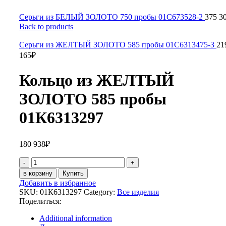
Серьги из БЕЛЫЙ ЗОЛОТО 750 пробы 01С673528-2
375 3
Back to products
Серьги из ЖЕЛТЫЙ ЗОЛОТО 585 пробы 01С6313475-3
21
165
₽
Кольцо из ЖЕЛТЫЙ
ЗОЛОТО 585 пробы
01К6313297
180 938
₽
Кольцо
из
в корзину
Купить
ЖЕЛТЫЙ
Добавить в избранное
ЗОЛОТО
SKU:
01К6313297
Category:
Все изделия
585
Поделиться:
пробы
01К6313297
Additional information
quantity