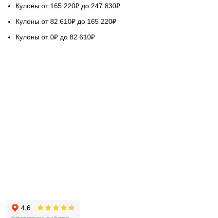
Кулоны от 165 220₽ до 247 830₽
Кулоны от 82 610₽ до 165 220₽
Кулоны от 0₽ до 82 610₽
НАШ СЕРВИС
Гарантируем качество
Бесплатная доставка
Возврат обмен 5 дней
Покупка в кредит
Вопросы и ответы
База знаний Голдач
ОЦЕНИТЕ НАШУ РАБОТУ