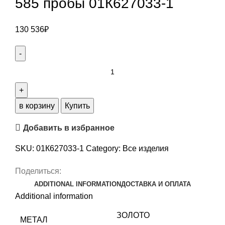
585 пробы 01К627033-1
130 536
₽
Кольцо
из
БЕЛЫЙ
ЗОЛОТО
в корзину
Купить
585
Добавить в избранное
пробы
01К627033-
SKU:
01К627033-1
Category:
Все изделия
1
quantity
Поделиться:
ADDITIONAL INFORMATION
ДОСТАВКА И ОПЛАТА
Additional information
ЗОЛОТО
МЕТАЛ