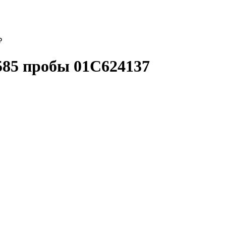
₽
5 пробы 01С624137