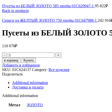
Пусеты из БЕЛЫЙ ЗОЛОТО 585 пробы 01С629947-1
95 822
₽
Back to products
Серьги из ЖЕЛТЫЙ ЗОЛОТО 750 пробы 01С647988-1
242 916
Пусеты из БЕЛЫЙ ЗОЛОТО 58
110 078
₽
Пусеты
из
в корзину
Купить
БЕЛЫЙ
Добавить в избранное
ЗОЛОТО
SKU:
01С624137
Category:
Все изделия
585
Поделиться:
пробы
01С624137
Additional information
quantity
Доставка и оплата
Additional information
Метал
ЗОЛОТО