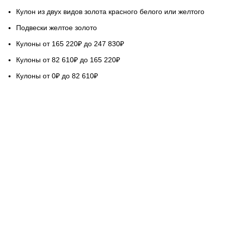
Кулон из двух видов золота красного белого или желтого
Подвески желтое золото
Кулоны от 165 220₽ до 247 830₽
Кулоны от 82 610₽ до 165 220₽
Кулоны от 0₽ до 82 610₽
НАШ СЕРВИС
Гарантируем качество
Бесплатная доставка
Возврат обмен 5 дней
Покупка в кредит
Вопросы и ответы
База знаний Голдач