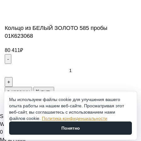
ювелирных украшений
Создание и продвижение сайта -
Zhestkov.pro
Кольцо из БЕЛЫЙ ЗОЛОТО 585 пробы
01К623068
80 411
₽
Кольцо
из
БЕЛЫЙ
ЗОЛОТО
в корзину
Купить
585
Мы используем файлы cookie для улучшения вашего
опыта работы на нашем веб-сайте. Просматривая этот
пробы
веб-сайт, вы соглашаетесь с использованием нами
01К623068
Shop
файлов cookie.
Политика конфиденциальности
quantity
Wishlist
Понятно
0
items
Cart
My account