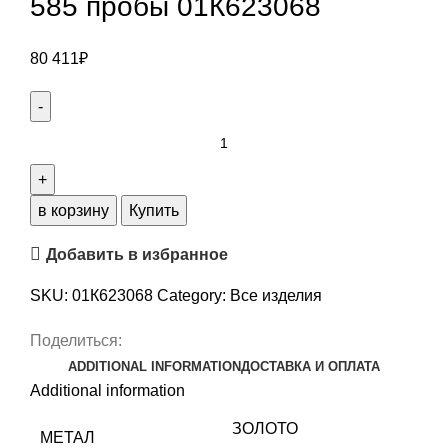
585 пробы 01К623068
80 411
₽
Кольцо
из
БЕЛЫЙ
ЗОЛОТО
в корзину
Купить
585
Добавить в избранное
пробы
01К623068
SKU:
01К623068
Category:
Все изделия
quantity
Поделиться:
ADDITIONAL INFORMATION
ДОСТАВКА И ОПЛАТА
Additional information
ЗОЛОТО
МЕТАЛ