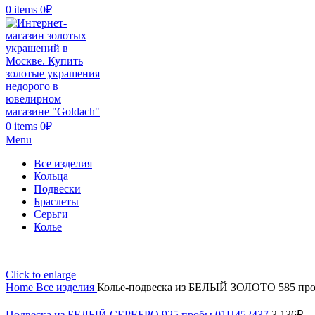
0
items
0
₽
0
items
0
₽
Menu
Все изделия
Кольца
Подвески
Браслеты
Серьги
Колье
Click to enlarge
Home
Все изделия
Колье-подвеска из БЕЛЫЙ ЗОЛОТО 585 пр
Подвеска из БЕЛЫЙ СЕРЕБРО 925 пробы 01П452437
3 136
₽