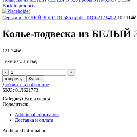
Back to products
Серьги из БЕЛЫЙ ЗОЛОТО 585 пробы 01С6212340-2
102 114
₽
Колье-подвеска из БЕЛЫЙ 
121 746
₽
Техн.изг.: Литьё;
Колье-
подвеска
в корзину
Купить
из
Добавить в избранное
БЕЛЫЙ
SKU:
01Л621773
ЗОЛОТО
Category:
Все изделия
585
Поделиться:
пробы
01Л621773
Additional information
quantity
Доставка и оплата
Additional information