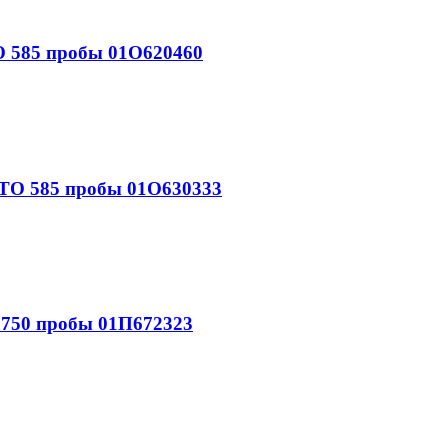
 585 пробы 01О620460
О 585 пробы 01О630333
750 пробы 01П672323