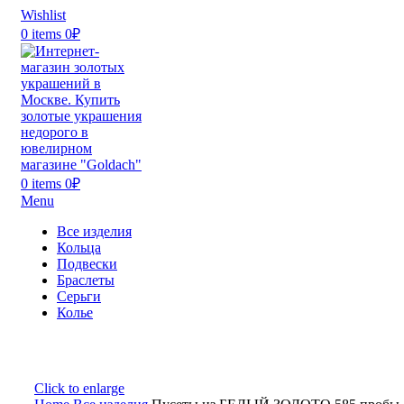
Wishlist
0
items
0
₽
0
items
0
₽
Menu
Все изделия
Кольца
Подвески
Браслеты
Серьги
Колье
Click to enlarge