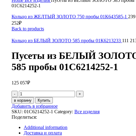
Home
Все изделия
Пусеты из БЕЛЫЙ ЗОЛОТО 585 пробы
01С6214252-1
Кольцо из ЖЕЛТЫЙ ЗОЛОТО 750 пробы 01К643585-1
239
252
₽
Back to products
Кольцо из БЕЛЫЙ ЗОЛОТО 585 пробы 01К6213233
111 21
Пусеты из БЕЛЫЙ ЗОЛОТ
585 пробы 01С6214252-1
125 057
₽
Пусеты
из
в корзину
Купить
БЕЛЫЙ
Добавить в избранное
ЗОЛОТО
SKU:
01С6214252-1
Category:
Все изделия
585
Поделиться:
пробы
01С6214252-
Additional information
1
Доставка и оплата