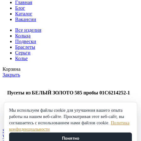
Главная
Блог
Каталог
Вакансии
Все изделия
Кольца
Подвески
Браслеты
Серьги
Колье
Корзина
Закрыть
Пусеты из БЕЛЫЙ ЗОЛОТО 585 пробы 01С6214252-1
125 057
₽
Мы используем файлы cookie для улучшения вашего опыта
Пусеты
работы на нашем веб-сайте. Просматривая этот веб-сайт, вы
из
в корзину
Купить
БЕЛЫЙ
соглашаетесь с использованием нами файлов cookie.
Политика
Добавить в избранное
ЗОЛОТО
конфиденциальности
Shop
585
Wishlist
Понятно
пробы