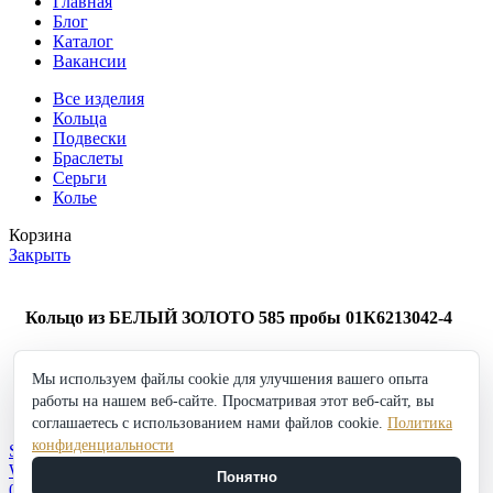
Главная
Блог
Каталог
Вакансии
Все изделия
Кольца
Подвески
Браслеты
Серьги
Колье
Корзина
Закрыть
Кольцо из БЕЛЫЙ ЗОЛОТО 585 пробы 01К6213042-4
61 803
₽
Мы используем файлы cookie для улучшения вашего опыта
Кольцо
работы на нашем веб-сайте. Просматривая этот веб-сайт, вы
из
в корзину
Купить
БЕЛЫЙ
соглашаетесь с использованием нами файлов cookie.
Политика
Добавить в избранное
ЗОЛОТО
конфиденциальности
Shop
585
Wishlist
Понятно
пробы
0
items
Cart