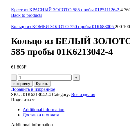
Крест из КРАСНЫЙ ЗОЛОТО 585 пробы 01Р511126-2
4 76
Back to products
Кольцо из КОМБИ ЗОЛОТО 750 пробы 01К683005
200 100
Кольцо из БЕЛЫЙ ЗОЛОТ
585 пробы 01К6213042-4
61 803
₽
Кольцо
из
в корзину
Купить
БЕЛЫЙ
Добавить в избранное
ЗОЛОТО
SKU:
01К6213042-4
Category:
Все изделия
585
Поделиться:
пробы
01К6213042-
Additional information
4
Доставка и оплата
quantity
Additional information