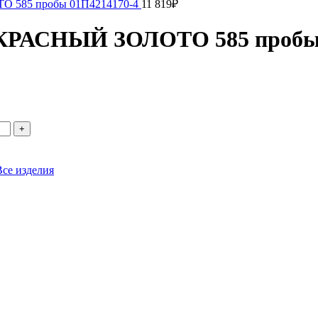
О 585 пробы 01П4214170-4
11 819
₽
з КРАСНЫЙ ЗОЛОТО 585 проб
Все изделия