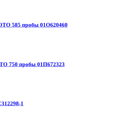
ОТО 585 пробы 01О620460
ТО 750 пробы 01П672323
312298-1