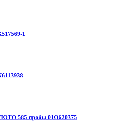
517569-1
6113938
ЛОТО 585 пробы 01О620375