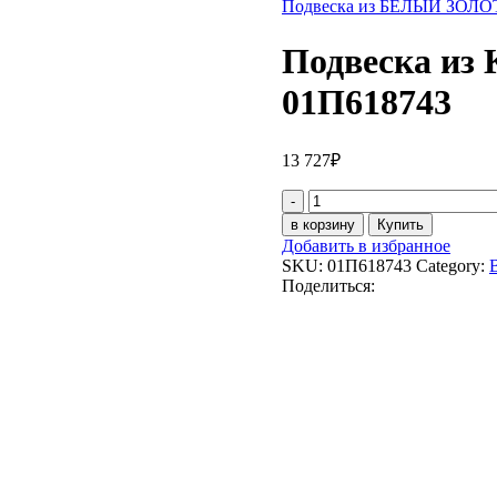
Подвеска из БЕЛЫЙ ЗОЛОТ
Подвеска и
01П618743
13 727
₽
Подвеска
из
в корзину
Купить
КРАСНЫЙ
Добавить в избранное
ЗОЛОТО
SKU:
01П618743
Category:
585
Поделиться:
пробы
01П618743
quantity