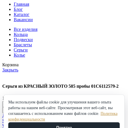
Главная
Блог
Каталог
Вакансии
Все изделия
Кольца
Подвески
Браслеты
Серьги
Колье
Корзина
Закрыть
Серьги из КРАСНЫЙ ЗОЛОТО 585 пробы 01С6112579-2
119 886
₽
Мы используем файлы cookie для улучшения вашего опыта
Серьги
работы на нашем веб-сайте. Просматривая этот веб-сайт, вы
из
в корзину
Купить
КРАСНЫЙ
соглашаетесь с использованием нами файлов cookie.
Политика
Добавить в избранное
ЗОЛОТО
конфиденциальности
Shop
585
Wishlist
Понятно