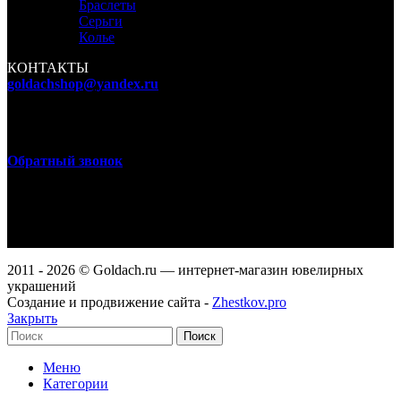
Браслеты
Серьги
Колье
КОНТАКТЫ
goldachshop@yandex.ru
+7 (977) 666-87-16
г. Москва, ул. 3-я Мытищинская, д. 16, стр. 60
Обратный звонок
WhatsApp, Viber: +7 (977) 666-87-16
Режим работы
ПН-ПТ: 9:00-20:00
СБ-ВС: 9:00-18:00
2011 - 2026 © Goldach.ru — интернет-магазин ювелирных
украшений
Создание и продвижение сайта -
Zhestkov.pro
Закрыть
Поиск
Меню
Категории