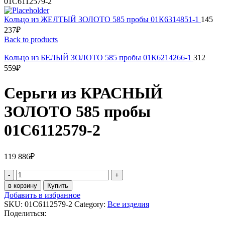
01С6112579-2
Кольцо из ЖЕЛТЫЙ ЗОЛОТО 585 пробы 01К6314851-1
145
237
₽
Back to products
Кольцо из БЕЛЫЙ ЗОЛОТО 585 пробы 01К6214266-1
312
559
₽
Серьги из КРАСНЫЙ
ЗОЛОТО 585 пробы
01С6112579-2
119 886
₽
Серьги
из
в корзину
Купить
КРАСНЫЙ
Добавить в избранное
ЗОЛОТО
SKU:
01С6112579-2
Category:
Все изделия
585
Поделиться:
пробы