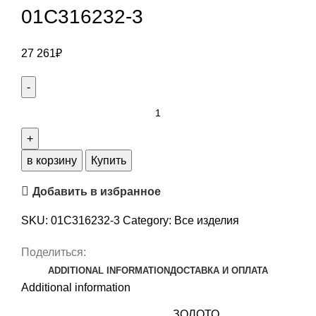
01С316232-3
27 261
₽
Серьги
из
КРАСНЫЙ
ЗОЛОТО
в корзину
Купить
585
Добавить в избранное
пробы
01С316232-
SKU:
01С316232-3
Category:
Все изделия
3
quantity
Поделиться:
ADDITIONAL INFORMATION
ДОСТАВКА И ОПЛАТА
Additional information
ЗОЛОТО