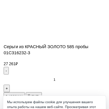
Режим работы
ПН-ПТ: 9:00-20:00
СБ-ВС: 9:00-18:00
2011 - 2026 © Goldach.ru — интернет-магазин
ювелирных украшений
Создание и продвижение сайта -
Zhestkov.pro
Серьги из КРАСНЫЙ ЗОЛОТО 585 пробы
01С316232-3
27 261
₽
Серьги
из
КРАСНЫЙ
ЗОЛОТО
в корзину
Купить
585
Мы используем файлы cookie для улучшения вашего
опыта работы на нашем веб-сайте. Просматривая этот
пробы