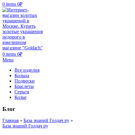
0
items
0
₽
0
items
0
₽
Menu
Все изделия
Кольца
Подвески
Браслеты
Серьги
Колье
Блог
Главная
»
База знаний Голдач ру
»
База знаний Голдач ру