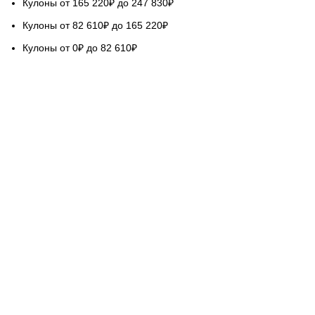
Кулоны от 165 220₽ до 247 830₽
Кулоны от 82 610₽ до 165 220₽
Кулоны от 0₽ до 82 610₽
НАШ СЕРВИС
Гарантируем качество
Бесплатная доставка
Возврат обмен 5 дней
Покупка в кредит
Вопросы и ответы
База знаний Голдач
ОЦЕНИТЕ НАШУ РАБОТУ