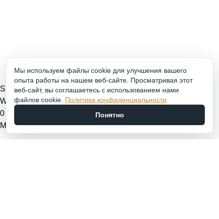
ПН-ПТ: 9:00-20:00
СБ-ВС: 9:00-18:00
2011 - 2026 © Goldach.ru — интернет-магазин
ювелирных украшений
Мы используем файлы cookie для улучшения вашего
Создание и продвижение сайта -
Zhestkov.pro
опыта работы на нашем веб-сайте. Просматривая этот
Shop
веб-сайт, вы соглашаетесь с использованием нами
файлов cookie.
Политика конфиденциальности
Wishlist
0
items
Cart
Понятно
My account