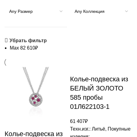
Убрать фильтр
Max
82 610
₽
Колье-подвеска из
БЕЛЫЙ ЗОЛОТО
585 пробы
01Л622103-1
61 407
₽
Техн.изг.: Литьё, Покупные
Колье-подвеска из
изделия;