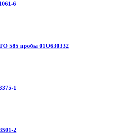
061-6
О 585 пробы 01О630332
375-1
501-2