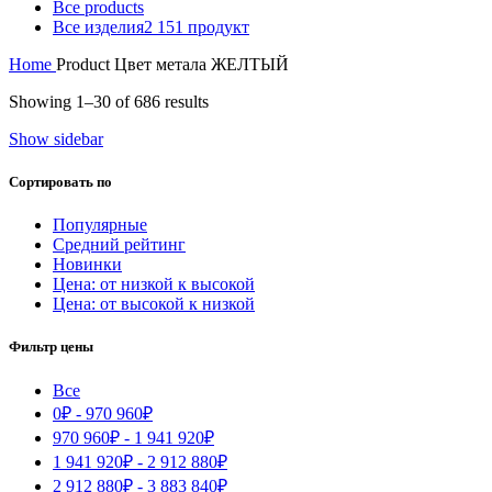
Все
products
Все изделия
2 151 продукт
Home
Product Цвет метала
ЖЕЛТЫЙ
Showing 1–30 of 686 results
Show sidebar
Сортировать по
Популярные
Средний рейтинг
Новинки
Цена: от низкой к высокой
Цена: от высокой к низкой
Фильтр цены
Все
0
₽
-
970 960
₽
970 960
₽
-
1 941 920
₽
1 941 920
₽
-
2 912 880
₽
2 912 880
₽
-
3 883 840
₽