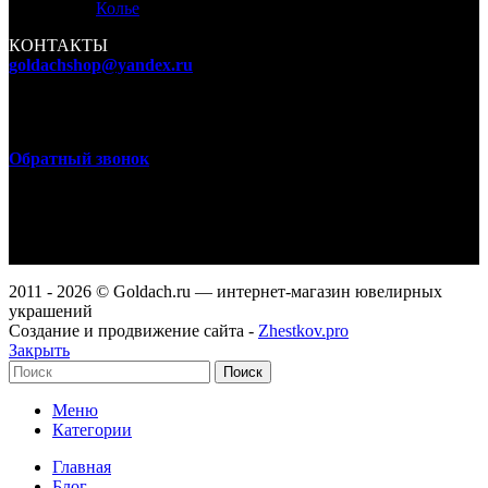
Колье
КОНТАКТЫ
goldachshop@yandex.ru
+7 (977) 666-87-16
г. Москва, ул. 3-я Мытищинская, д. 16, стр. 60
Обратный звонок
WhatsApp, Viber: +7 (977) 666-87-16
Режим работы
ПН-ПТ: 9:00-20:00
СБ-ВС: 9:00-18:00
2011 - 2026 © Goldach.ru — интернет-магазин ювелирных
украшений
Создание и продвижение сайта -
Zhestkov.pro
Закрыть
Поиск
Меню
Категории
Главная
Блог